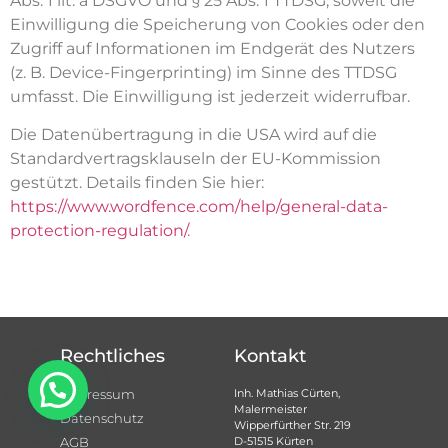
Abs. 1 lit. a DSGVO und § 25 Abs. 1 TTDSG, soweit die
Einwilligung die Speicherung von Cookies oder den
Zugriff auf Informationen im Endgerät des Nutzers
(z. B. Device-Fingerprinting) im Sinne des TTDSG
umfasst. Die Einwilligung ist jederzeit widerrufbar.
Die Datenübertragung in die USA wird auf die
Standardvertragsklauseln der EU-Kommission
gestützt. Details finden Sie hier:
https://www.wordfence.com/help/general-data-
protection-regulation/
.
Rechtliches
Kontakt
Impressum
Inh. Mathias Cürten,
Malermeister
Datenschutz
Wipperfürther Str. 219
AGB
D-51515 Kürten